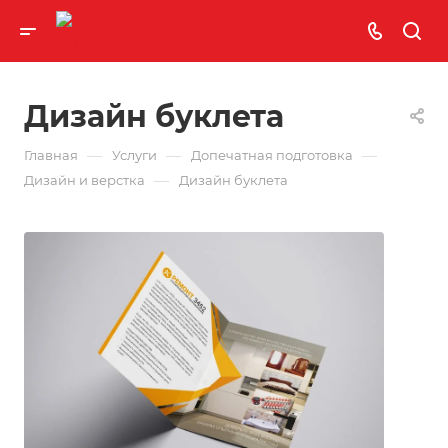
Дизайн буклета
—
—
—
Главная
Услуги
Допечатная подготовка
—
Дизайн и верстка
Дизайн буклета